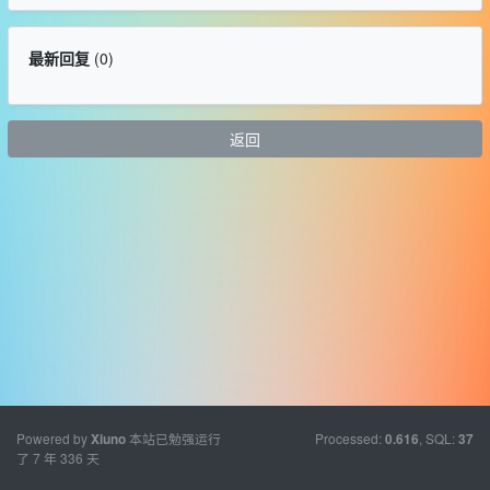
最新回复
(
0
)
返回
Powered by
本站已勉强运行
Processed:
, SQL:
Xiuno
0.616
37
了 7 年 336 天