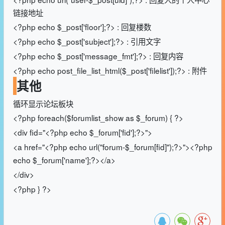
链接地址
<?php echo $_post['floor'];?> : 回复楼数
<?php echo $_post['subject'];?> : 引用文字
<?php echo $_post['message_fmt'];?> : 回复内容
<?php echo post_file_list_html($_post['filelist']);?> : 附件
其他
循环显示论坛板块
<?php foreach($forumlist_show as $_forum) { ?>
<div fid="<?php echo $_forum['fid'];?>">
<a href="<?php echo url("forum-$_forum[fid]");?>"><?php
echo $_forum['name'];?></a>
</div>
<?php } ?>