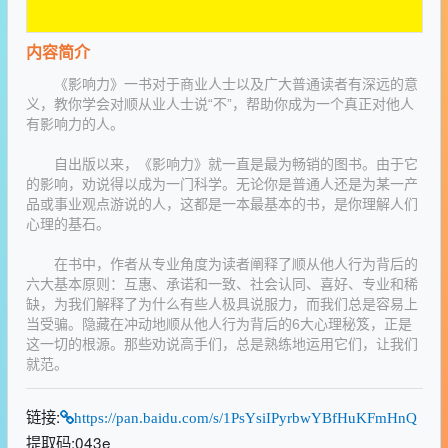
内容简介
《影响力》一书对于商业人士以及广大普通读者有深远的意
义，教你学会对顺从业人士说“不”，帮助你成为一个真正对他人
有影响力的人。
自出版以来，《影响力》就一直是最为畅销的图书。由于它
的影响，劝说得以成为一门科学。无论你是普通人还是为某一产
品或事业观点游说的人，这都是一本最基本的书，是你理解人们
心理的基石。
在书中，作者从专业角度为读者阐释了顺从他人行为背后的
六大基本原则：互惠、承诺和一致、社会认同、喜好、专业和稀
缺，为我们解释了为什么有些人极具说服力，而我们总是容易上
当受骗。隐藏在冲动地顺从他人行为背后的6大心理秘笈，正是
这一切的根源。那些劝说高手们，总是熟练地运用它们，让我们
就范。
链接:
https://pan.baidu.com/s/1PsYsiIPyrbwYBfHuKFmHnQ
提取码:043e