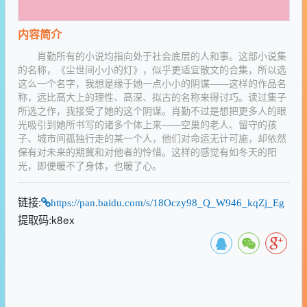
内容简介
肖勤所有的小说均指向处于社会底层的人和事。这部小说集
的名称，《尘世间小小的灯》，似乎更适宜散文的合集，所以选
这么一个名字，我想是缘于她一点小小的阴谋——这样的作品名
称，远比高大上的理性、高深、拟古的名称来得讨巧。读过集子
所选之作，我接受了她的这个阴谋。肖勤不过是想把更多人的眼
光吸引到她所书写的诸多个体上来——空巢的老人、留守的孩
子、城市间孤独行走的某一个人，他们对命运无计可施，却依然
保有对未来的期冀和对他者的怜惜。这样的感觉有如冬天的阳
光，即便暖不了身体，也暖了心。
链接:
https://pan.baidu.com/s/18Oczy98_Q_W946_kqZj_Eg
提取码:k8ex