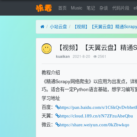
首页
Music
笔记
杂谈
代码片段
e
小站云盘
【视频】【天翼云盘】精通Scra
【视频】【天翼云盘】精通S
2021-8-20
2561
kuaikan
教程介绍
《精通Scrapy网络爬虫》以应用为出发点，详细
巧。适合有一定Python语言基础，想学习编
学习地址
百度：
https://pan.baidu.com/s/1C6kQvDvbhe
天翼：
https://cloud.189.cn/t/N7ZFzuAbeQbu
微云：
https://share.weiyun.com/0kZbwkqo