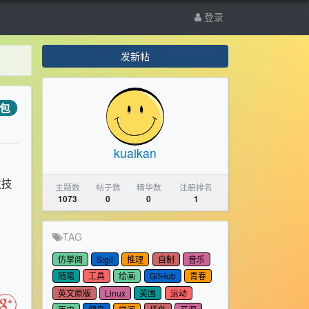
登录
发新帖
包
kuaikan
发技
主题数
帖子数
精华数
注册排名
1073
0
0
1
TAG
仿掌阅
Sigil
推理
自制
音乐
随笔
工具
绘画
GitHub
青春
英文原版
Linux
英国
运动