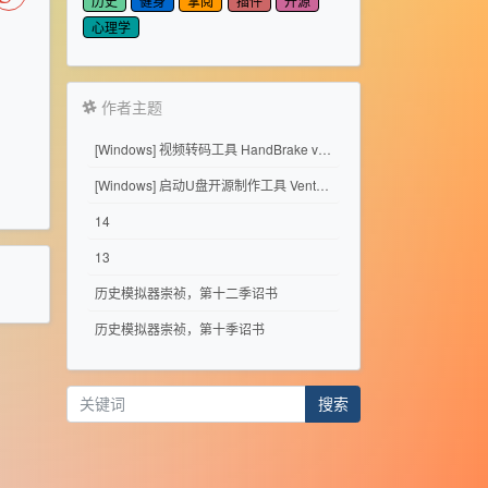
历史
健身
掌阅
插件
开源
心理学
作者主题
[Windows] 视频转码工具 HandBrake v1.11.2
[Windows] 启动U盘开源制作工具 Ventoy 1.1.17
14
13
历史模拟器崇祯，第十二季诏书
历史模拟器崇祯，第十季诏书
搜索