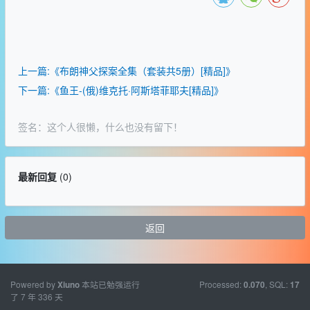
上一篇:《布朗神父探案全集（套装共5册）[精品]》
下一篇:《鱼王-(俄)维克托·阿斯塔菲耶夫[精品]》
签名：这个人很懒，什么也没有留下！
最新回复
(
0
)
返回
Powered by
本站已勉强运行
Processed:
, SQL:
Xiuno
0.070
17
了 7 年 336 天