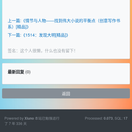
上一篇:《情节与人物——找到伟大小说的平衡点（创意写作书
系）[精品]》
下一篇:《1514：发现大明[精品]》
签名：这个人很懒，什么也没有留下！
最新回复
(
0
)
返回
Powered by
本站已勉强运行
Processed:
, SQL:
Xiuno
0.073
17
了 7 年 336 天