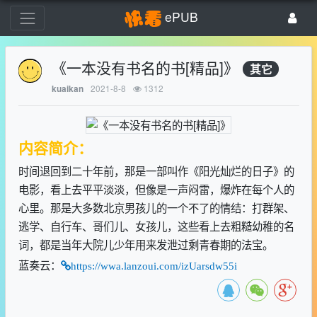
ePUB
《一本没有书名的书[精品]》
其它
2021-8-8
1312
kuaikan
内容简介：
时间退回到二十年前，那是一部叫作《阳光灿烂的日子》的
电影，看上去平平淡淡，但像是一声闷雷，爆炸在每个人的
心里。那是大多数北京男孩儿的一个不了的情结：打群架、
逃学、自行车、哥们儿、女孩儿，这些看上去粗糙幼稚的名
词，都是当年大院儿少年用来发泄过剩青春期的法宝。
蓝奏云：
https://wwa.lanzoui.com/izUarsdw55i