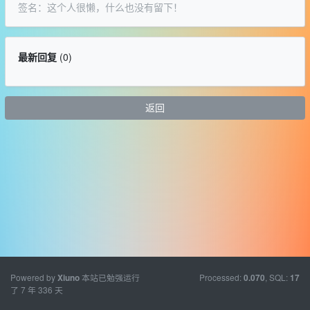
签名：这个人很懒，什么也没有留下！
最新回复
(
0
)
返回
Powered by
本站已勉强运行
Processed:
, SQL:
Xiuno
0.070
17
了 7 年 336 天