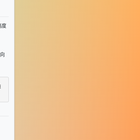
高度
向
速