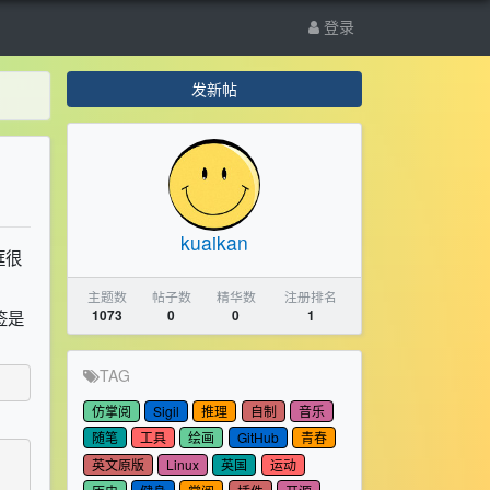
登录
发新帖
kuaikan
框很
主题数
帖子数
精华数
注册排名
签是
1073
0
0
1
TAG
仿掌阅
Sigil
推理
自制
音乐
随笔
工具
绘画
GitHub
青春
英文原版
Linux
英国
运动