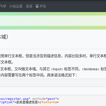
PUB
小站云盘
说说
开往
文本域）
使用单行文本框，但是当涉及到描述信息，内容比较多时，单行文本
行文本框。
多行文本框，又叫做文本域。与其它 <input> 标签不同，<textarea> 标
本内容需要写在两个标签中间。具体语法格式如下：
xx/register.asp"
method
=
"post"
>
ription"
>此处是描述信息</
textarea
>