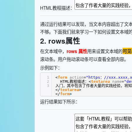
HTML教程描述：
通过运行结果可以发现，当文本内容超出了文
不够。下面我们就来学习一下如何设置文本域
2. rows属性
在文本域中，
用来设置文本域的
rows 属性
可见
滚动条。用户拖动滚动条可以查看全部内容。
示例如下：
1
<
form
action
=
"https：//xxx.xxxx.x
2
HTML教程描述：<
textarea
name
=
"de
3
入门，其中包含了作者大量的实践经验，将知
</
textarea
>
</
form
>
运行结果如下所示：