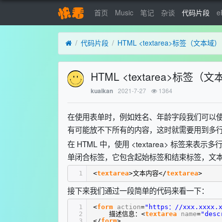
首页
Music
笔记
杂谈
代码片段
e
代码片段
HTML <textarea>标签（文本域）
HTML <textarea>标签（
2021-7-27
1364
kuaikan
在使用表单时，例如姓名、年龄字段我们可以
有可能放不下所有的内容，这时就需要用到多
在 HTML 中，使用 <textarea> 标签来表示
单闭合标签，它包含起始标签和结束标签，文
1
<
textarea
>文本内容</
textarea
>
接下来我们通过一段简单的代码来看一下：
1
<
form
action
=
"https：//xxx.xxxx.x
2
描述信息：<
textarea
name
=
"desc
3
</
form
>