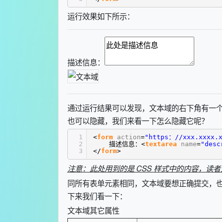
运行效果如下所示：
描述信息：
通过运行结果可以发现，文本域的右下角有一
也可以隐藏，我们来看一下怎么隐藏它呢？
1
<
form
action
=
"https：//xxx.xxxx.x
2
描述信息：<
textarea
name
=
"desc
3
</
form
>
注意：此处用到的是 CSS 样式中的内容，
同所有表单元素相同，文本域要想正确提交，
下来我们看一下：
文本域其它属性