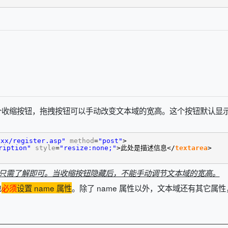
个收缩按钮，拖拽按钮可以手动改变文本域的宽高。这个按钮默认显
xx/register.asp"
method
=
"post"
>
ription"
style
=
"resize:none;"
>此处是描述信息</
textarea
>
读者只需了解即可。当收缩按钮隐藏后，不能手动调节文本域的宽高。
也
必须
设置 name 属性
。除了 name 属性以外，文本域还有其它属性