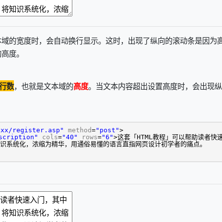
本域的宽度时，会自动换行显示。这时，出现了纵向的滚动条是因为
的高度。
，也就是文本域的
。当文本内容超出设置高度时，会出现纵
行数
高度
xx/register.asp"
method
=
"post"
>
scription"
cols
=
"40"
rows
=
"6"
>这套「HTML教程」可以帮助读者快
识系统化，浓缩为精华，用通俗易懂的语言直指网页设计初学者的痛点。