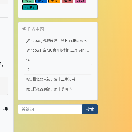
历史
健身
掌阅
插件
开源
心理学
作者主题
[Windows] 视频转码工具 HandBrake v1.11.2
[Windows] 启动U盘开源制作工具 Ventoy 1.1.17
14
示，
13
历史模拟器崇祯，第十二季诏书
历史模拟器崇祯，第十季诏书
，接
搜索