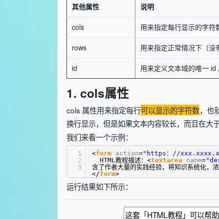
其他属性
说明
cols
用来指定每行显示的字符
rows
用来指定正常情况下（没
id
用来定义文本域的唯一 id
1. cols属性
cols 属性用来指定每行
可以显示的字符数
，也
换行显示，但是如果文本内容较长，而且在大
我们来看一个示例：
1
<
form
action
=
"https：//xxx.xxxx.x
2
HTML教程描述：<
textarea
name
=
"de
3
含了作者大量的实践经验，将知识系统化，浓
</
form
>
运行结果如下所示：