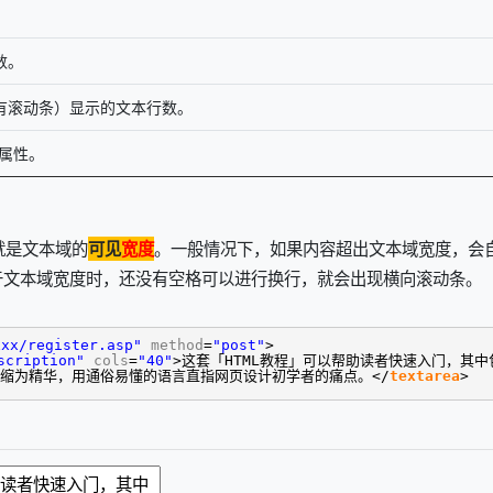
数。
有滚动条）显示的文本行数。
 属性。
就是文本域的
。一般情况下，如果内容超出文本域宽度，会
可见
宽度
于文本域宽度时，还没有空格可以进行换行，就会出现横向滚动条。
xx/register.asp"
method
=
"post"
>
scription"
cols
=
"40"
>这套「HTML教程」可以帮助读者快速入门，其中
缩为精华，用通俗易懂的语言直指网页设计初学者的痛点。</
textarea
>