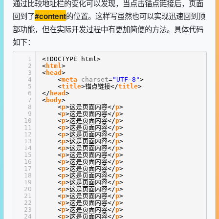
通过比较地址栏的变化可以发现，当点击锚点链接后，页面
回到了
的位置。这样写虽然也可以实现迅速回到顶
#content
部功能，但在实际开发过程中有更加简便的方法。具体代码
如下：
1
<!DOCTYPE html>
2
<
html
>
3
<
head
>
4
<
meta
charset
=
"UTF-8"
>
5
<
title
>锚点链接</
title
>
6
</
head
>
7
<
body
>
8
<
p
>这是页面内容</
p
>
9
<
p
>这是页面内容</
p
>
10
<
p
>这是页面内容</
p
>
11
<
p
>这是页面内容</
p
>
12
<
p
>这是页面内容</
p
>
13
<
p
>这是页面内容</
p
>
14
<
p
>这是页面内容</
p
>
15
<
p
>这是页面内容</
p
>
16
<
p
>这是页面内容</
p
>
17
<
p
>这是页面内容</
p
>
18
<
p
>这是页面内容</
p
>
19
<
p
>这是页面内容</
p
>
20
<
p
>这是页面内容</
p
>
21
<
p
>这是页面内容</
p
>
22
<
p
>这是页面内容</
p
>
23
<
p
>这是页面内容</
p
>
24
<
p
>这是页面内容</
p
>