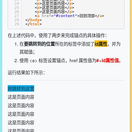
24
<
p
>这是页面内容</
p
>
25
<
p
>这是页面内容</
p
>
26
<
p
>这是页面内容</
p
>
27
<
a
href
=
"#content"
>回到顶部</
a
>
28
</
body
>
29
</
html
>
在上述代码中，使用了两步来完成锚点的具体操作：
在
所在的标签中添加了
，并为
要跳转到的位置
id属性
其赋值；
使用 <a> 标签设置锚点，href 属性值为
+
。
#
id属性值
运行结果如下所示：
将跳转到这里
这是页面内容
这是页面内容
这是页面内容
这是页面内容
这是页面内容