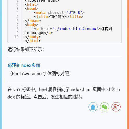
1
<!DOCTYPE html>
2
<
html
>
3
<
head
>
4
<
meta
charset
=
"UTF-8"
>
5
<
title
>锚点链接</
title
>
6
</
head
>
7
<
body
>
8
<
a
href
=
"./index.html#index"
>跳转到
9
index页面</
a
>
10
</
body
>
</
html
>
运行结果如下所示：
跳转到index页面
（Font Awesome 字体图标对照）
在 <a> 标签中，href 属性指向了 index.html 页面中 id 为 in
dex 的标签。点击后，发生相应的跳转。