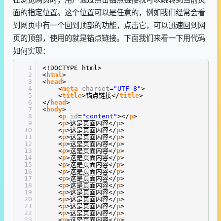
面的指定位置。这个位置可以是任意的，例如我们经常会看
到网页中有一个回到顶部的功能，点击它，可以迅速回到网
页的顶部，使用的就是锚点链接。下面我们来看一下用代码
如何实现：
1
<!DOCTYPE html>
2
<
html
>
3
<
head
>
4
<
meta
charset
=
"UTF-8"
>
5
<
title
>锚点链接</
title
>
6
</
head
>
7
<
body
>
8
<
p
id
=
"content"
></
p
>
9
<
p
>这是页面内容</
p
>
10
<
p
>这是页面内容</
p
>
11
<
p
>这是页面内容</
p
>
12
<
p
>这是页面内容</
p
>
13
<
p
>这是页面内容</
p
>
14
<
p
>这是页面内容</
p
>
15
<
p
>这是页面内容</
p
>
16
<
p
>这是页面内容</
p
>
17
<
p
>这是页面内容</
p
>
18
<
p
>这是页面内容</
p
>
19
<
p
>这是页面内容</
p
>
20
<
p
>这是页面内容</
p
>
21
<
p
>这是页面内容</
p
>
22
<
p
>这是页面内容</
p
>
23
<
p
>这是页面内容</
p
>