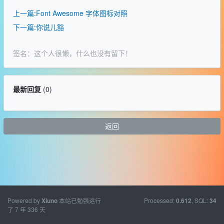
上一篇:Font Awesome 字体图标对照
下一篇:你说儿豁
签名：这个人很懒，什么也没有留下！
最新回复
(
0
)
返回
Powered by
本站已勉强运行
Processed:
, SQL:
Xiuno
0.612
34
了 7 年 336 天