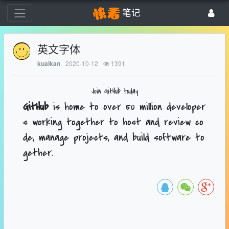
笔记
英文字体
2020-10-12
1391
kuaikan
Join GitHub today
GitHub
is home to over 50 million developer
s working together to host and review co
de, manage projects, and build software to
gether.