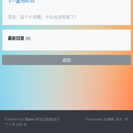
下一篇:font-5x
签名：这个人很懒，什么也没有留下！
最新回复
(
0
)
返回
Powered by
本站已勉强运行
Processed:
, SQL:
Xiuno
0.068
17
了 7 年 336 天