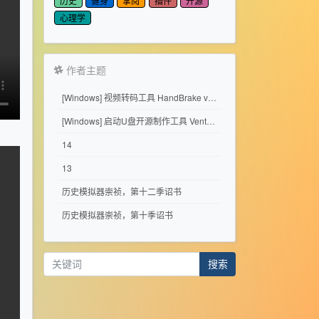
历史
健身
掌阅
插件
开源
心理学
作者主题
[Windows] 视频转码工具 HandBrake v1.11.2
[Windows] 启动U盘开源制作工具 Ventoy 1.1.17
14
13
历史模拟器崇祯，第十二季诏书
历史模拟器崇祯，第十季诏书
搜索