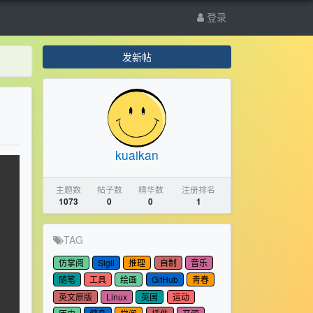
登录
发新帖
kuaikan
主题数
帖子数
精华数
注册排名
1073
0
0
1
TAG
仿掌阅
Sigil
推理
自制
音乐
随笔
工具
绘画
GitHub
青春
英文原版
Linux
英国
运动