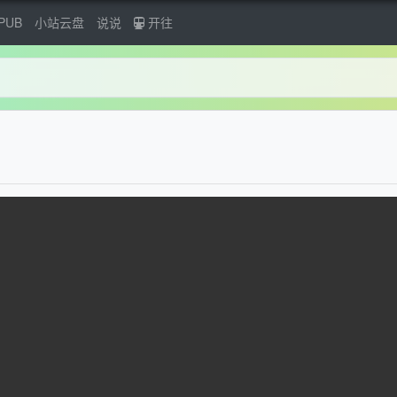
PUB
小站云盘
说说
开往