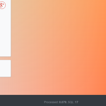
Processed:
, SQL:
0.079
17