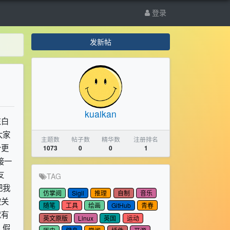
登录
发新帖
kuaikan
东白
大家
主题数
帖子数
精华数
注册排名
个更
1073
0
0
1
接一
友
TAG
把我
仿掌阅
Sigil
推理
自制
音乐
被关
随笔
工具
绘画
GitHub
青春
就有
英文原版
Linux
英国
运动
，假