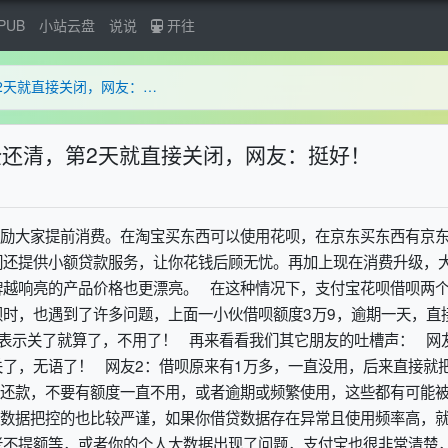
PUB
小站云盘
说说
开往
某男子借呗3万9，逾期1天全还清，第2天就直接关闭，网友：挺好！
全还清，第2天就直接关闭，网友：挺好！
励大家提前消费。在淘宝买东西可以使用花呗，在京东买东西有京
们还提供小额贷款服务，让你花钱后顾无忧。再加上现在消费升级，
牌越响亮的产品价格也更漂亮。 在这种情况下，支付宝花呗借呗两
时，也遇到了许多问题，上面一小伙借呗额度3万9，逾期一天，直
表示关了就算了，不用了！ 再来看看我们其它朋友的吐槽声： 网
关了，无语了！ 网友2：借呗原来有1万多，一直没用，后来直接就
前还款，不要有额度一直不用，或者逾期或频繁使用，这些都有可能
的数据把控的也比较严谨，如果你借贷数据存在异常且使用频率高，
老不提额等，或者你的个人大数据出现了问题，支付宝也很非常清楚