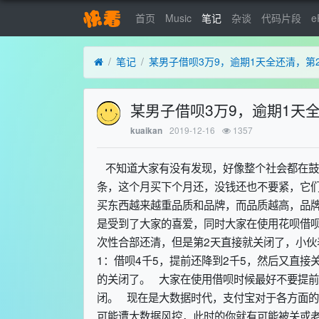
首页
Music
笔记
杂谈
代码片段
e
笔记
某男子借呗3万9，逾期1天
2019-12-16
1357
kuaikan
不知道大家有没有发现，好像整个社会都在鼓
条，这个月买下个月还，没钱还也不要紧，它
买东西越来越重品质和品牌，而品质越高，品
是受到了大家的喜爱，同时大家在使用花呗借呗
次性合部还清，但是第2天直接就关闭了，小伙
1：借呗4千5，提前还降到2千5，然后又直接
的关闭了。 大家在使用借呗时候最好不要提
闭。 现在是大数据时代，支付宝对于各方面
可能遭大数据风控，此时的你就有可能被关或