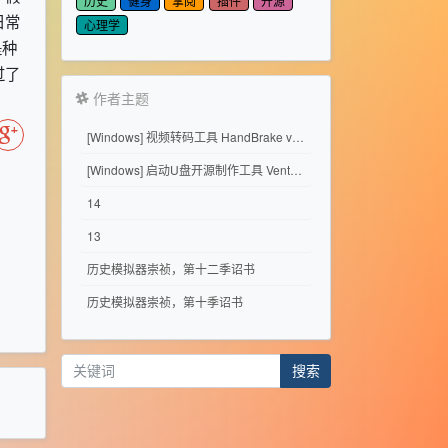
历史
健身
掌阅
插件
开源
日常
心理学
是种
过了
作者主题
[Windows] 视频转码工具 HandBrake v1.11.2
[Windows] 启动U盘开源制作工具 Ventoy 1.1.17
14
13
历史模拟器崇祯，第十二季诏书
历史模拟器崇祯，第十季诏书
搜索