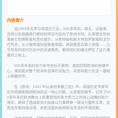
内容简介
自1453年东罗马帝国灭亡后，500多年间，国王、征服者、
总统以及独裁者们都纷纷将目光投向了欧洲大陆，从查理五世和
拿破仑到俾斯麦和克伦威尔，从希特勒和斯大林到罗斯福和戈尔
巴乔夫；从沙俄帝国到奥斯曼帝国，再到德意志第三帝国……几
乎所有的现代历史中的关键角色，都将他们的赌注押在了这片重
要的土地上。
500多年来的权力争夺史似乎表明：谁能控制欧洲的地理中
心，谁就能对整个欧洲有足够的支配力，进而有能力在这一基础
上称霸世界。
在《欧洲：1453 年以来的争霸之途》中，英国历史学家布
伦丹西姆斯围绕欧洲的这一核心问题，从宏观到细节，记述了50
0多年来在欧洲舞台上轮番登场的各方势力之间惊心动魄的权力
博弈，阐释了造成欧洲大陆难以为某种单一政治力量所主宰，反
而充斥着持续动荡、来势迅猛的各种政治洪流的环境因素。