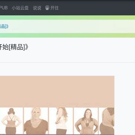
PUB
小站云盘
说说
开往
品]》
始[精品]》