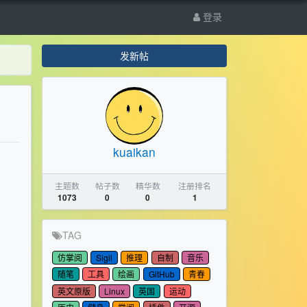
登录
发新帖
kuaikan
主题数
帖子数
精华数
注册排名
1073
0
0
1
TAG
仿掌阅
Sigil
推理
自制
音乐
随笔
工具
绘画
GitHub
青春
英文原版
Linux
英国
运动