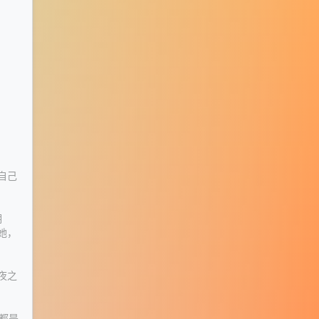
自己
明
她，
夜之
都是