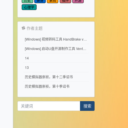
历史
健身
掌阅
插件
开源
心理学
作者主题
[Windows] 视频转码工具 HandBrake v1.11.2
[Windows] 启动U盘开源制作工具 Ventoy 1.1.17
14
13
历史模拟器崇祯，第十二季诏书
历史模拟器崇祯，第十季诏书
搜索