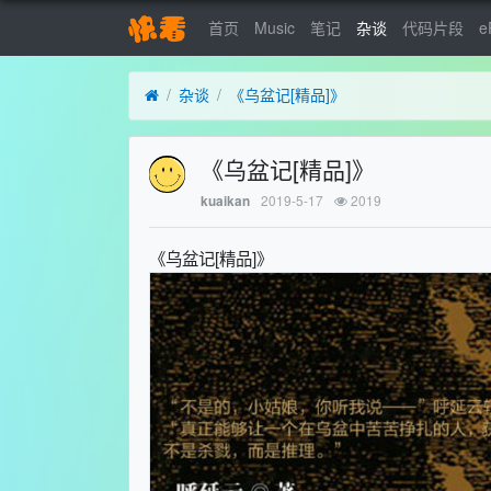
首页
Music
笔记
杂谈
代码片段
e
杂谈
《乌盆记[精品]》
《乌盆记[精品]》
2019-5-17
2019
kuaikan
《乌盆记[精品]》