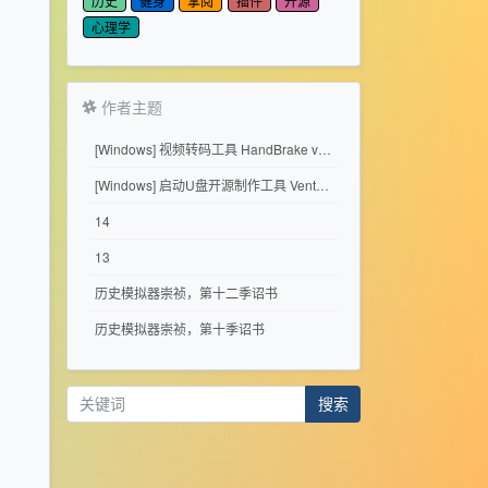
历史
健身
掌阅
插件
开源
心理学
作者主题
[Windows] 视频转码工具 HandBrake v1.11.2
[Windows] 启动U盘开源制作工具 Ventoy 1.1.17
14
13
历史模拟器崇祯，第十二季诏书
历史模拟器崇祯，第十季诏书
搜索