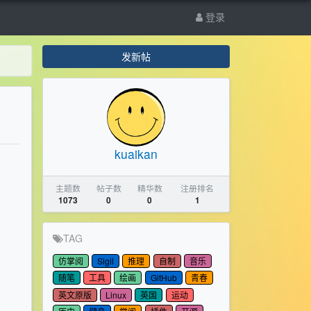
登录
发新帖
kuaikan
主题数
帖子数
精华数
注册排名
1073
0
0
1
TAG
仿掌阅
Sigil
推理
自制
音乐
随笔
工具
绘画
GitHub
青春
英文原版
Linux
英国
运动