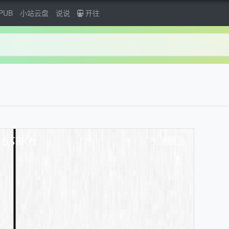
PUB
小站云盘
说说
开往