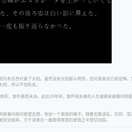
为有东西代替了太阳。虽然没有太阳那么明亮，但对我来说已经足够。
太阳，所以不怕失去。
刺死，案件悬而未决。此后20年间，案件相关者的人生被越来越重的阴
故事内核的绝望念想，有如一个美丽的幌子。随着无数凌乱、压抑、悲
被完全抛弃，万千读者在一曲救赎罪恶的爱情之中悲切动容。