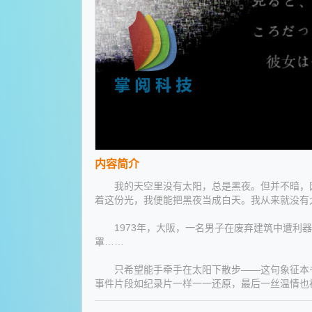
内容简介
我的天空里没有太阳，总是黑夜。但并不暗，因
着这份光，我便能把黑夜当成白天。我从来就没有
1973年，大阪，一名男子在废弃建筑中遭利器
罩……
只希望能手牵手在太阳下散步——这句象征本书
事件片段如纪录片一样一一还原，最后一丝温情也