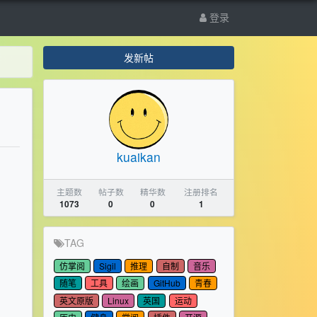
登录
发新帖
kuaikan
主题数
帖子数
精华数
注册排名
1073
0
0
1
TAG
仿掌阅
Sigil
推理
自制
音乐
随笔
工具
绘画
GitHub
青春
英文原版
Linux
英国
运动