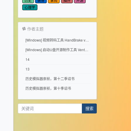
历史
健身
掌阅
插件
开源
心理学
作者主题
[Windows] 视频转码工具 HandBrake v1.11.2
[Windows] 启动U盘开源制作工具 Ventoy 1.1.17
14
13
历史模拟器崇祯，第十二季诏书
历史模拟器崇祯，第十季诏书
搜索