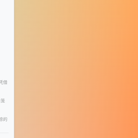
凭借
影笼
凉的