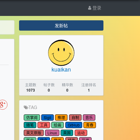
登录
发新帖
kuaikan
主题数
帖子数
精华数
注册排名
1073
0
0
1
TAG
仿掌阅
Sigil
推理
自制
音乐
随笔
工具
绘画
GitHub
青春
英文原版
Linux
英国
运动