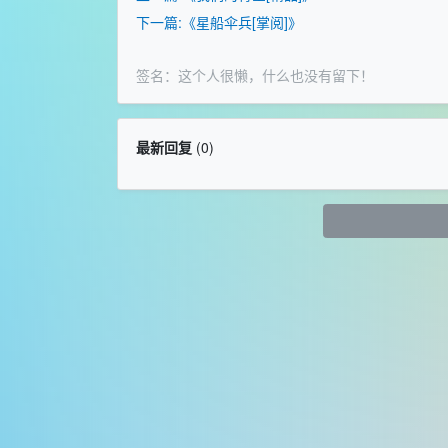
下一篇:《星船伞兵[掌阅]》
签名：这个人很懒，什么也没有留下！
最新回复
(
0
)