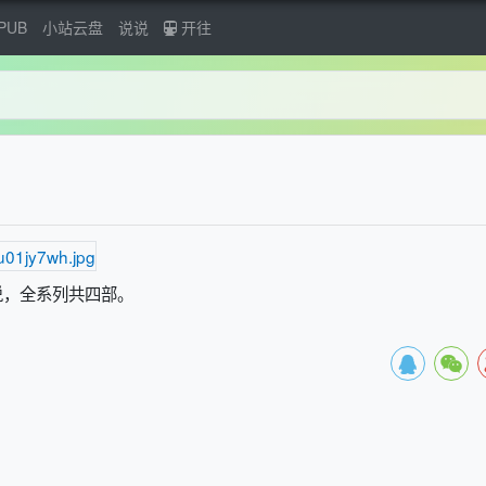
PUB
小站云盘
说说
开往
说，全系列共四部。