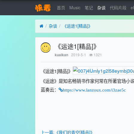
首页
Music
笔记
杂谈
代码片段
e
杂谈
《运途1[精品]》
《运途1[精品]》
2019-5-1
1321
kuaikan
《运途1[精品]》
《运途》是知名畅销书作家何常在所著官场小
蓝奏云：
https://www.lanzoux.com/i3zae5c
上一篇:《我们的青空[精品]》