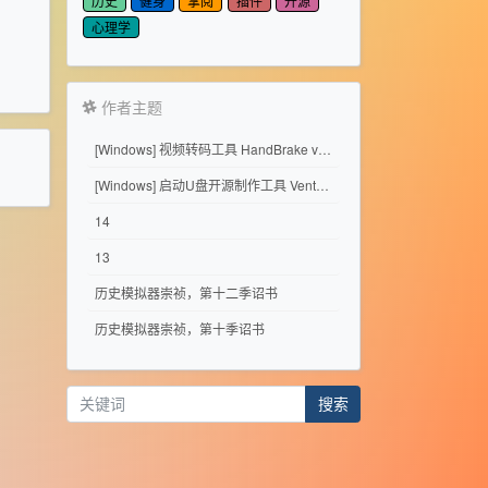
历史
健身
掌阅
插件
开源
心理学
作者主题
[Windows] 视频转码工具 HandBrake v1.11.2
[Windows] 启动U盘开源制作工具 Ventoy 1.1.17
14
13
历史模拟器崇祯，第十二季诏书
历史模拟器崇祯，第十季诏书
搜索