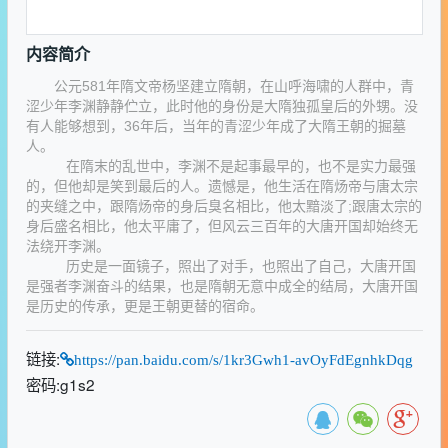
内容简介
公元581年隋文帝杨坚建立隋朝，在山呼海啸的人群中，青
涩少年李渊静静伫立，此时他的身份是大隋独孤皇后的外甥。没
有人能够想到，36年后，当年的青涩少年成了大隋王朝的掘墓
人。
在隋末的乱世中，李渊不是起事最早的，也不是实力最强
的，但他却是笑到最后的人。遗憾是，他生活在隋炀帝与唐太宗
的夹缝之中，跟隋炀帝的身后臭名相比，他太黯淡了;跟唐太宗的
身后盛名相比，他太平庸了，但风云三百年的大唐开国却始终无
法绕开李渊。
历史是一面镜子，照出了对手，也照出了自己，大唐开国
是强者李渊奋斗的结果，也是隋朝无意中成全的结局，大唐开国
是历史的传承，更是王朝更替的宿命。
链接:
https://pan.baidu.com/s/1kr3Gwh1-avOyFdEgnhkDqg
密码:g1s2