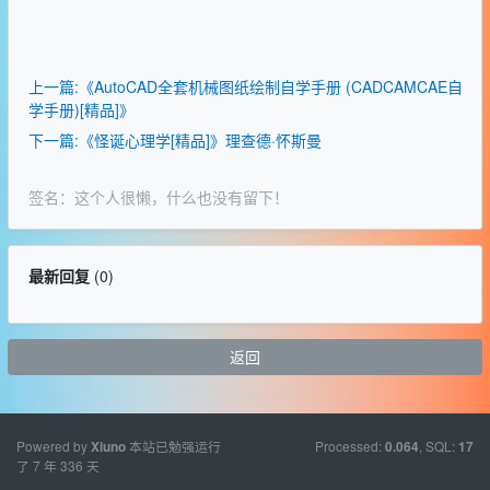
上一篇:《AutoCAD全套机械图纸绘制自学手册 (CADCAMCAE自
学手册)[精品]》
下一篇:《怪诞心理学[精品]》理查德·怀斯曼
签名：这个人很懒，什么也没有留下！
最新回复
(
0
)
返回
Powered by
本站已勉强运行
Processed:
, SQL:
Xiuno
0.064
17
了 7 年 336 天