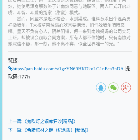
因着某些过往，傅一坚决反对这桩婚姻。经调查，她找到了南
烛，她使尽浑身解数终于让南烛同意与她联盟。两人正式开启斗
嘴、斗智、斗爱的冤家（甜蜜）模式。
然而，同盟本是近水楼台，水到渠成。谁料竟杀出个温柔男
神撬墙角。T大校草南烛满心欢喜要泡汤，悄悄躲墙角暗暗哀
嚎。皇天不负有心人，阴差阳错，傅一来到南烛妈妈的公司实习
上班，却被误会窃取合同方案，所有人都不信她时，只有南烛对
她深信不疑，那一刻，他不离不弃，似全世界唯一的光。”
链接:
提
https://pan.baidu.com/s/1gzYN69HKDkoLG1nEca3nDA
取码:177h
上一篇:《鬼吹灯之镇库狂沙[精品]》
下一篇:《希腊棺材之谜（纪念版）[精品]》