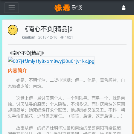
杂谈
《南心不负[精品]》
2018-12-16
1621
kuaikan
《南心不负[精品]》
内容简介
她是，不明学渣，二货小迷糊：傅一。他是，毒舌颜控，自
恋傲娇少爷：南烛。
这世上傅一最讨厌两个人，一个叫陆寻。而另一个，就是南
烛。讨厌陆寻的原因：个人隐私，不想多说。而讨厌南烛的原因
却很简单：她死缠烂打求个联盟，他却嫌她又笨又丑。不料一朝
失手命犯桃花，少爷家宠变仨。（咳咳，后话，这是后话……）
故事从傅一的妈妈杜明华准备和南烛的堂哥南阳再婚说起，