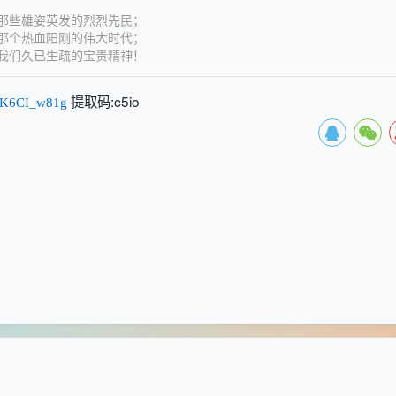
些雄姿英发的烈烈先民；
个热血阳刚的伟大时代；
们久已生疏的宝贵精神！
提取码:c5io
7-K6CI_w81g