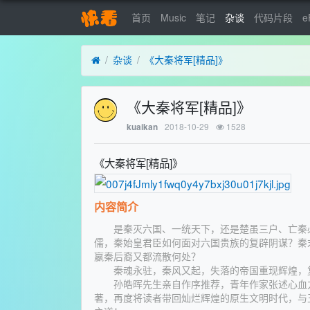
首页
Music
笔记
杂谈
代码片段
e
杂谈
《大秦将军[精品]》
《大秦将军[精品]》
2018-10-29
1528
kuaikan
《大秦将军[精品]》
内容简介
是秦灭六国、一统天下，还是楚虽三户、亡秦必
儒，秦始皇君臣如何面对六国贵族的复辟阴谋？秦
嬴秦后裔又都流散何处？
秦魂永驻，秦风又起，失落的帝国重现辉煌，复
孙皓晖先生亲自作序推荐，青年作家张述心血力
著，再度将读者带回灿烂辉煌的原生文明时代，与