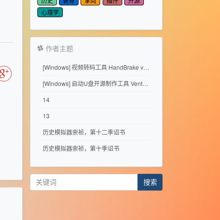
历史
健身
掌阅
插件
开源
心理学
作者主题
[Windows] 视频转码工具 HandBrake v1.11.2
[Windows] 启动U盘开源制作工具 Ventoy 1.1.17
14
13
历史模拟器崇祯，第十二季诏书
历史模拟器崇祯，第十季诏书
搜索