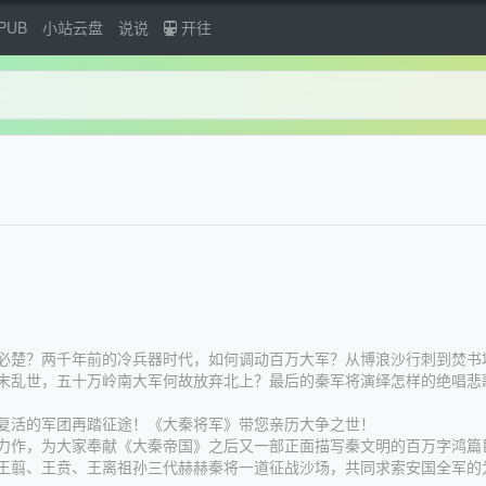
PUB
小站云盘
说说
开往
楚？两千年前的冷兵器时代，如何调动百万大军？从博浪沙行刺到焚书
末乱世，五十万岭南大军何故放弃北上？最后的秦军将演绎怎样的绝唱悲
活的军团再踏征途！《大秦将军》带您亲历大争之世！
作，为大家奉献《大秦帝国》之后又一部正面描写秦文明的百万字鸿篇
王翦、王贲、王离祖孙三代赫赫秦将一道征战沙场，共同求索安国全军的