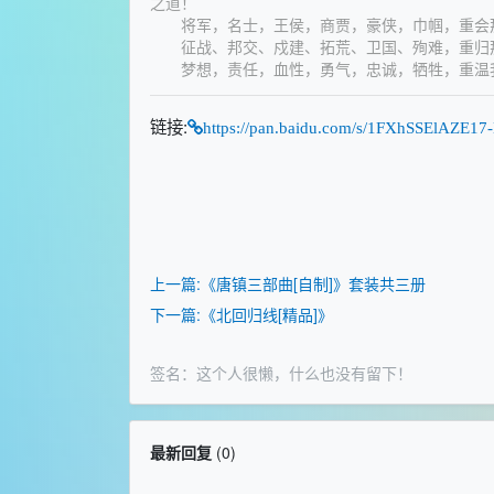
之道！
将军，名士，王侯，商贾，豪侠，巾帼，重会那
征战、邦交、戍建、拓荒、卫国、殉难，重归那
梦想，责任，血性，勇气，忠诚，牺牲，重温我
链接:
https://pan.baidu.com/s/1FXhSSElAZE1
上一篇:《唐镇三部曲[自制]》套装共三册
下一篇:《北回归线[精品]》
签名：这个人很懒，什么也没有留下！
最新回复
(
0
)