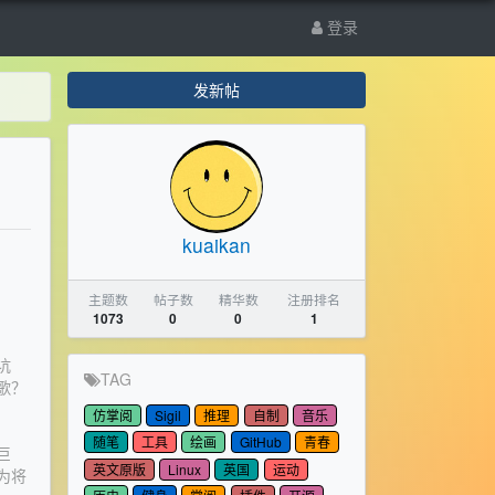
登录
发新帖
kuaikan
主题数
帖子数
精华数
注册排名
1073
0
0
1
坑
TAG
歌？
仿掌阅
Sigil
推理
自制
音乐
随笔
工具
绘画
GitHub
青春
巨
英文原版
Linux
英国
运动
为将