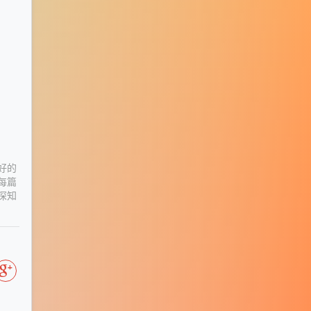
好的
每篇
深知