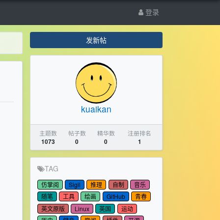
登录
发新帖
kuaikan
主题数
帖子数
精华数
注册排名
1073
0
0
1
TAG
仿掌阅
Sigil
推理
自制
音乐
随笔
工具
绘画
GitHub
青春
英文原版
Linux
英国
运动