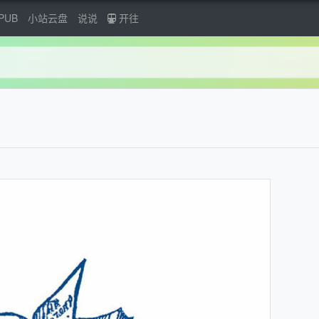
PUB
小站云盘
说说
开往