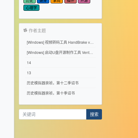
历史
健身
掌阅
插件
开源
心理学
作者主题
[Windows] 视频转码工具 HandBrake v1.11.2
[Windows] 启动U盘开源制作工具 Ventoy 1.1.17
14
13
历史模拟器崇祯，第十二季诏书
历史模拟器崇祯，第十季诏书
搜索