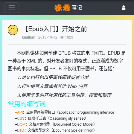
笔记
【Epub入门】开始之前
2018-10-12
1829
kuaikan
本网站讲述如何创建 EPUB 格式的电子图书。EPUB 是
一种基于 XML 的、对开发者友好的格式，正逐渐成为数字
图书的事实标准。但 EPUB 不仅可用于图书，还包括：
⒈对文档打包以便离线阅读或者分发
⒉打包博客文章或者其他 Web 内容
⒊使用常见的开放源代码工具创建、搜索和整理
常用的缩写词
●API
：应用程序编程接口（application programming interface
●
CSS
：级联样式表（Cascading stylesheet）
●
DOM
：文档对象模型（Document Object Model）
●
DTD
：文档类型定义（Document type definition）