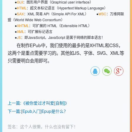
●
GUI
：图形用户界面（Graphical user interface）
●
HTML
：超文本标记语言（Hypertext Markup Language）
●
SAX
：XML 简易 API（Simple API For XML） ●
W3C
：万维网联
盟（World Wide Web Consortium）
●
XHTML
：可扩展的 HTML（Extensible HTML）
●
XML
：可扩展标记语言
●
JS
：即JavaScript。JavaScript 是属于网络的脚本语言！
在制作EPub中，我们使用的最多的是XHTML和CSS，
这两个是重点需要学习的。其他如JS、字体、SVG、XML等
只需要明白会用即可。
上一篇:《被你爱过才叫爱[自制]》
下一篇:[Epub入门]Epup是什么？
签名：这个人很懒，什么也没有留下！