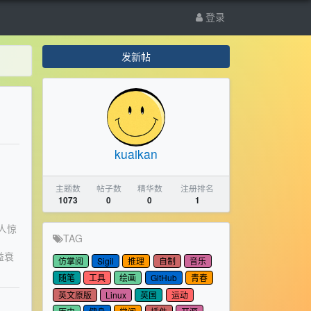
登录
发新帖
kuaikan
主题数
帖子数
精华数
注册排名
1073
0
0
1
人惊
TAG
益衰
仿掌阅
Sigil
推理
自制
音乐
随笔
工具
绘画
GitHub
青春
英文原版
Linux
英国
运动