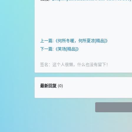
上一篇:《何所冬暖，何所夏凉[精品]》
下一篇:《笑场[精品]》
签名：这个人很懒，什么也没有留下！
最新回复
(
0
)