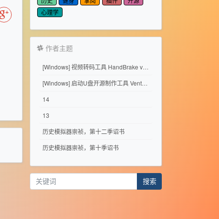
历史
健身
掌阅
插件
开源
心理学
作者主题
[Windows] 视频转码工具 HandBrake v1.11.2
[Windows] 启动U盘开源制作工具 Ventoy 1.1.17
14
13
历史模拟器崇祯，第十二季诏书
历史模拟器崇祯，第十季诏书
搜索