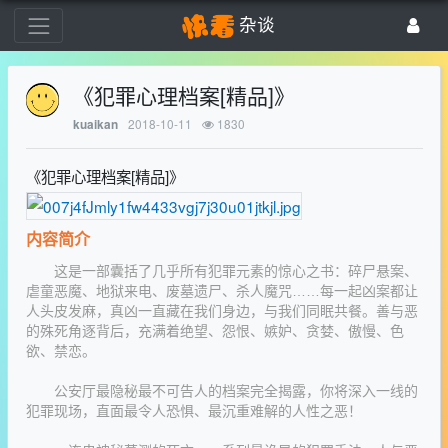
杂谈
《犯罪心理档案[精品]》
2018-10-11
1830
kuaikan
《犯罪心理档案[精品]》
内容简介
这是一部囊括了几乎所有犯罪元素的惊心之书：碎尸悬案、
虐童恶魔、地狱来电、废墓遗尸、杀人魔咒……每一起凶案都让
人头皮发麻，真凶一直藏在我们身边，与我们同眠共餐。善与恶
的殊死角逐背后，充满着绝望、怨恨、嫉妒、贪婪、傲慢、色
欲、禁恋。
公安厅最隐秘最不可告人的档案完全揭露，你将深入一线的
犯罪现场，直面最令人恐惧、最沉重难解的人性之恶！