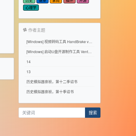
历史
健身
掌阅
插件
开源
心理学
作者主题
[Windows] 视频转码工具 HandBrake v1.11.2
[Windows] 启动U盘开源制作工具 Ventoy 1.1.17
14
13
历史模拟器崇祯，第十二季诏书
历史模拟器崇祯，第十季诏书
搜索