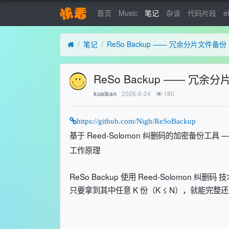
首页
Music
笔记
杂谈
代码片段
e
笔记
ReSo Backup —— 冗余分片文件备份
ReSo Backup —— 冗余
2026-6-24
180
kuaikan
https://github.com/Nigh/ReSoBackup
基于 Reed-Solomon 纠删码的加密备份
工作原理
ReSo Backup 使用 Reed-Solomon
只要拿到其中任意 K 份（K ≤ N），就能完整