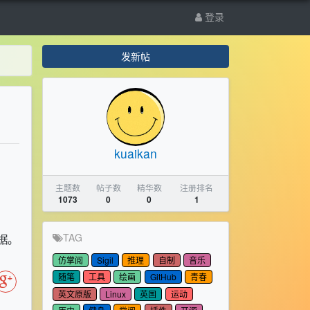
登录
发新帖
kuaikan
主题数
帖子数
精华数
注册排名
1073
0
0
1
TAG
数据。
仿掌阅
Sigil
推理
自制
音乐
随笔
工具
绘画
GitHub
青春
英文原版
Linux
英国
运动