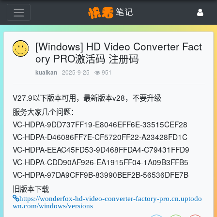
笔记
[Windows] HD Video Converter Fact
ory PRO激活码 注册码
2025-9-25
951
kuaikan
V27.9以下版本可用，最新版本v28，不要升级
服务大家几个问题：
VC-HDPA-9DD737FF19-E8046EFF6E-33515CEF28
VC-HDPA-D46086FF7E-CF5720FF22-A23428FD1C
VC-HDPA-EEAC45FD53-9D468FFDA4-C79431FFD9
VC-HDPA-CDD90AF926-EA1915FF04-1A09B3FFB5
VC-HDPA-97DA9CFF9B-83990BEF2B-56536DFE7B
旧版本下载
https://wonderfox-hd-video-converter-factory-pro.cn.uptodo
wn.com/windows/versions