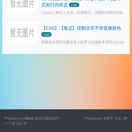
式和行内样式
&…
CSS
CSS的三种引入方式：外部样式、内部样式和行内样
1.外部样式链接式：link标签导入式：@import链接式
与导入式的区别2.内部样式3.行内样式4.样式优先级外
【CSS】【笔记】控制文字不停变换颜色
部样式即CSS代码保存在外部，HTML…
CSS
效果如本页所示最近本人在学习前端技术,因为对CSS
特别感兴趣,所以研究了一下,如何变换字体颜色,我在
百度上发现了许多都是JS来控制颜色变换的,这种比较
麻烦,所以我在学习CSS的过程中学到了color:…
Powered by
本站已勉强运行
Processed:
, SQL:
Xiuno
0.077
21
了 7 年 336 天