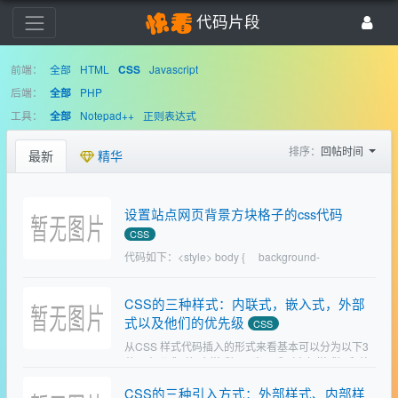
代码片段
前端：
全部
HTML
Javascript
CSS
后端：
PHP
全部
工具：
Notepad++
正则表达式
全部
排序：
回帖时间
最新
精华
设置站点网页背景方块格子的css代码
CSS
代码如下：<style> body { background-
position: center top; …
CSS的三种样式：内联式，嵌入式，外部
式以及他们的优先级
CSS
从CSS 样式代码插入的形式来看基本可以分为以下3
种：内联式（行内样式）、嵌入式（内部样式）和外
部式（外部样式）三种。1：内联式css样式表就是把
CSS的三种引入方式：外部样式、内部样
css代码直接写在现有的HTML标签中，如下面代码：